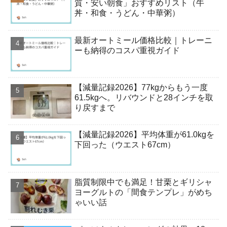
質・安い朝食」おすすめリスト（牛
丼・和食・うどん・中華粥）
最新オートミール価格比較｜トレーニ
ーも納得のコスパ重視ガイド
【減量記録2026】77kgからもう一度
61.5kgへ。リバウンドと28インチを取
り戻すまで
【減量記録2026】平均体重が61.0kgを
下回った（ウエスト67cm）
脂質制限中でも満足！甘栗とギリシャ
ヨーグルトの「間食テンプレ」がめち
ゃいい話