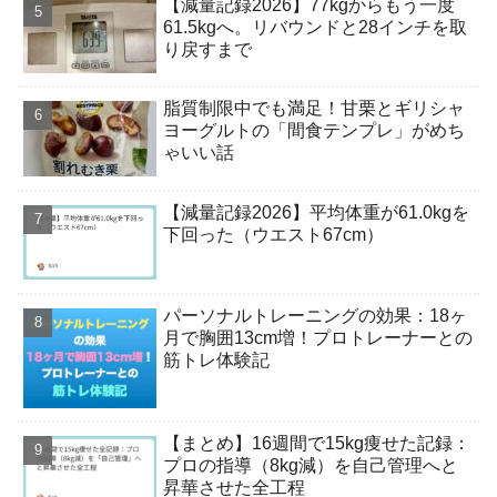
【減量記録2026】77kgからもう一度
61.5kgへ。リバウンドと28インチを取
り戻すまで
脂質制限中でも満足！甘栗とギリシャ
ヨーグルトの「間食テンプレ」がめち
ゃいい話
【減量記録2026】平均体重が61.0kgを
下回った（ウエスト67cm）
パーソナルトレーニングの効果：18ヶ
月で胸囲13cm増！プロトレーナーとの
筋トレ体験記
【まとめ】16週間で15kg痩せた記録：
プロの指導（8kg減）を自己管理へと
昇華させた全工程