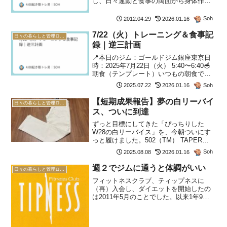
し、日々運動と食事の両面から身体作り
に取り組んでいます。この1年弱で気づい
たのは、ダイエットは「継続」がすべて
Soh
2012.04.29
2026.01.16
だということ。特別な日だけ気をつける
のではなく、毎日「健康...
7/22（火）トレーニング＆食事記
日々の暮らしと管理ログ(2026年)
録｜逆三計画
📍本日のジム：ゴールドジム銀座東京日
時：2025年7月22日（火） 5:40〜6:40🥣
朝食（テンプレート）いつもの朝食で
す。オートミール 40g全卵 1個分納豆
Soh
2025.07.22
2026.01.16
50g、タレなし赤だしの味噌汁プロテイン
シェイクブラックコーヒーF（脂質）は
【短期成果報告】夢の白リーバイ
日々の暮らしと管理ログ(2026年)
抑...
ス、ついに到達
ずっと目標にしてきた「ぴっちりした
W28の白リーバイス」を、今朝ついにす
っと履けました。502（TM） TAPER
PUMICE STONE BLOOM今朝体重を測っ
Soh
2025.08.08
2026.01.16
たところ、「61.9kg」でした。ついに目
標達成です！そこで、この「502...
週２でジムに通うと体調がいい
日々の暮らしと管理ログ(2026年)
フィットネスクラブ、ティップネスに
（再）入会し、ダイエットを開始したの
は2011年5月のことでした。以来1年9ヶ
月が経過しましたが、週に２度ティップ
ネスに通っています。昨年11月から仕事
のほうが忙しくなったり、体調不良にな