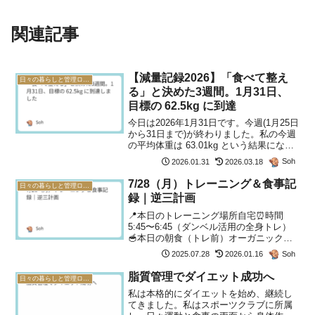
関連記事
【減量記録2026】「食べて整え
日々の暮らしと管理ログ(2026年)
る」と決めた3週間。1月31日、
目標の 62.5kg に到達
今日は2026年1月31日です。今週(1月25日
から31日まで)が終わりました。私の今週
の平均体重は 63.01kg という結果になり
ました。前週の 63.36kg と比較して、
Soh
2026.01.31
2026.03.18
−0.35kg の減少となります。期間平均体
重増減2026年1...
7/28（月）トレーニング＆食事記
日々の暮らしと管理ログ(2026年)
録｜逆三計画
📍本日のトレーニング場所自宅⏰時間
5:45〜6:45（ダンベル活用の全身トレ）
🥣本日の朝食（トレ前）オーガニックオ
ートミール（ロールド）30g赤だし味噌汁
Soh
2025.07.28
2026.01.16
（永谷園）1袋キムチこくうま 30g有機カ
ット野菜（小松菜入り）1袋ごぼうとにん
脂質管理でダイエット成功へ
日々の暮らしと管理ログ(2026年)
じん今...
私は本格的にダイエットを始め、継続し
てきました。私はスポーツクラブに所属