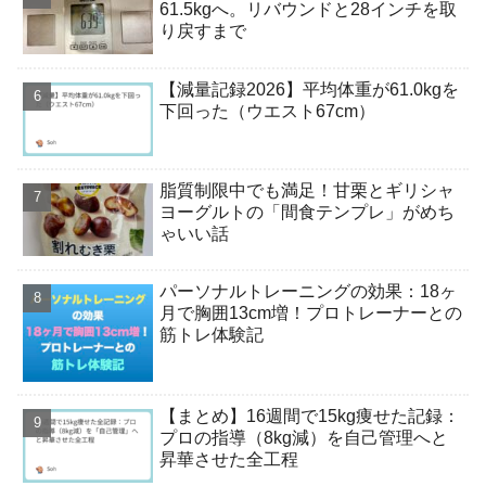
61.5kgへ。リバウンドと28インチを取
り戻すまで
【減量記録2026】平均体重が61.0kgを
下回った（ウエスト67cm）
脂質制限中でも満足！甘栗とギリシャ
ヨーグルトの「間食テンプレ」がめち
ゃいい話
パーソナルトレーニングの効果：18ヶ
月で胸囲13cm増！プロトレーナーとの
筋トレ体験記
【まとめ】16週間で15kg痩せた記録：
プロの指導（8kg減）を自己管理へと
昇華させた全工程