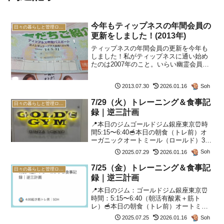
今年もティップネスの年間会員の
日々の暮らしと管理ログ(2026年)
更新をしました！(2013年)
ティップネスの年間会員の更新を今年も
しました！私がティップネスに通い始め
たのは2007年のこと。いらい幽霊会員を
継続しておりましたwしかし2011年5月か
ら、急にダイエットに目覚め、ティップ
Soh
2013.07.30
2026.01.16
ネスを活用しだしました。基本的には週
に二度のトレー...
7/29（火）トレーニング＆食事記
日々の暮らしと管理ログ(2026年)
録｜逆三計画
📍本日のジムゴールドジム銀座東京⏰時
間5:15〜6:40🥣本日の朝食（トレ前）オ
ーガニックオートミール（ロールド）30g
赤だし味噌汁（永谷園）1袋キムチこくう
Soh
2025.07.29
2026.01.16
ま 30g納豆 50g卵1個3:45起床→4:12朝
食。自転車でジムまで。15分。...
7/25（金）トレーニング＆食事記
日々の暮らしと管理ログ(2026年)
録｜逆三計画
📍本日のジム：ゴールドジム銀座東京⏰
時間：5:15〜6:40（朝活有酸素＋筋ト
レ）🥣本日の朝食（トレ前）オートミー
ル 40g卵 1個分納豆1個キムチ 30g赤だし
Soh
2025.07.25
2026.01.16
の味噌汁ブラックコーヒーテンプレ通