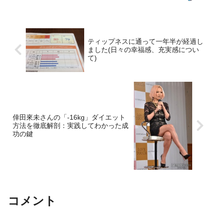
ットにおいて、信頼している物差しがあ
ります。それは、リーバイス 501
W28（ウ...
ティップネスに通って一年半が経過し
ました(日々の幸福感、充実感につい
て)
倖田來未さんの「-16kg」ダイエット
方法を徹底解剖：実践してわかった成
功の鍵
コメント