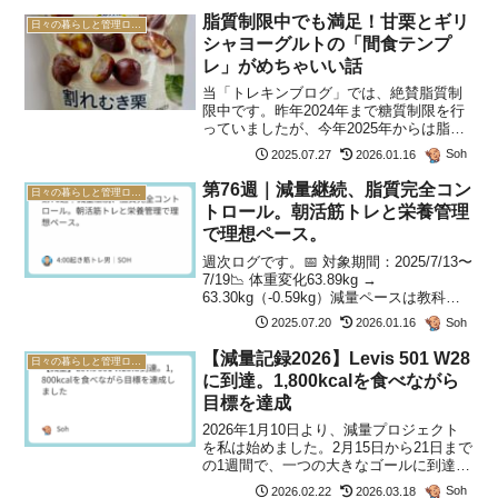
り、低脂質・高タンパクでしっかりエネ
脂質制限中でも満足！甘栗とギリ
日々の暮らしと管理ログ(2026年)
ルギー補...
シャヨーグルトの「間食テンプ
レ」がめちゃいい話
当「トレキンブログ」では、絶賛脂質制
限中です。昨年2024年まで糖質制限を行
っていましたが、今年2025年からは脂質
制限です。さて、脂質制限中に「甘いも
Soh
2025.07.27
2026.01.16
のが食べたい」「でもプロテインバーじ
ゃ味気ない」そんな方にぴったりの間食
第76週｜減量継続、脂質完全コン
日々の暮らしと管理ログ(2026年)
テンプレを見つけ...
トロール。朝活筋トレと栄養管理
で理想ペース。
週次ログです。📅 対象期間：2025/7/13〜
7/19📉 体重変化63.89kg →
63.30kg（-0.59kg）減量ペースは教科書
のよう。（毎週、週0.5kg程度減らせれば
Soh
2025.07.20
2026.01.16
いいね）脂肪減＋筋肉維持がうまく両立
できていると判断していま...
【減量記録2026】Levis 501 W28
日々の暮らしと管理ログ(2026年)
に到達。1,800kcalを食べながら
目標を達成
2026年1月10日より、減量プロジェクト
を私は始めました。2月15日から21日まで
の1週間で、一つの大きなゴールに到達す
ることができました。私は自分のダイエ
Soh
2026.02.22
2026.03.18