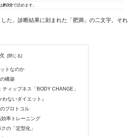
は
約3分
で読めます。
ました。診断結果に刻まれた「肥満」の二文字。それ
。
次
エットなのか
）の構築
ティップネス「BODY CHANGE」
かわないダイエット』
事のプロトコル
高効率トレーニング
パクの「定型化」