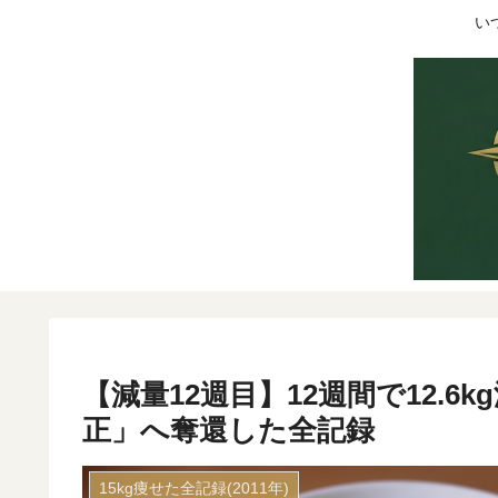
い
【減量12週目】12週間で12.
正」へ奪還した全記録
15kg痩せた全記録(2011年)