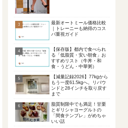
最新オートミール価格比較
｜トレーニーも納得のコス
パ重視ガイド
【保存版】都内で食べられ
る「低脂質・安い朝食」お
すすめリスト（牛丼・和
食・うどん・中華粥）
【減量記録2026】77kgから
もう一度61.5kgへ。リバウ
ンドと28インチを取り戻す
まで
脂質制限中でも満足！甘栗
とギリシャヨーグルトの
「間食テンプレ」がめちゃ
いい話