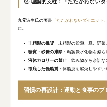
② 理論的支柱：『たたかわない
丸元淑生氏の著書
『たたかわないダイエット
た。
非精製の推奨
：未精製の穀類、豆、野菜
糖質・砂糖の排除
：精製炭水化物を減ら
液体カロリーの禁止
：飲み物から余計な
徹底した低脂質
：体脂肪を燃焼しやすい
習慣の再設計：運動と食事のプ