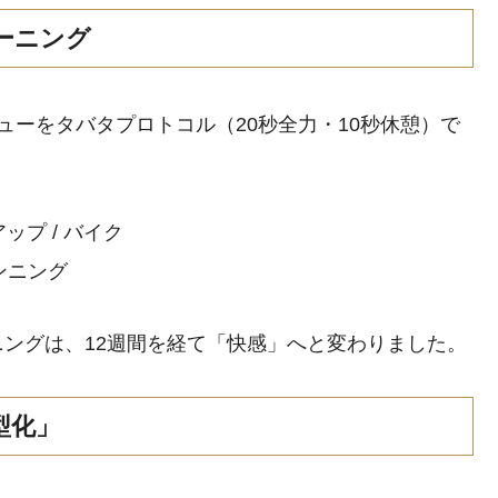
ーニング
ューをタバタプロトコル（20秒全力・10秒休憩）で
ップ / バイク
ランニング
ングは、12週間を経て「快感」へと変わりました。
型化」