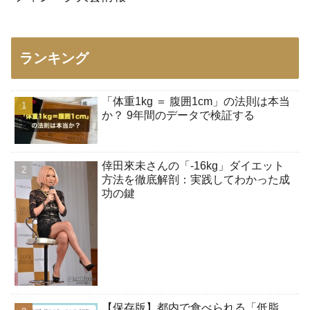
ランキング
「体重1kg ＝ 腹囲1cm」の法則は本当
か？ 9年間のデータで検証する
倖田來未さんの「-16kg」ダイエット
方法を徹底解剖：実践してわかった成
功の鍵
【保存版】都内で食べられる「低脂