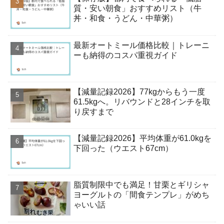
質・安い朝食」おすすめリスト（牛
丼・和食・うどん・中華粥）
最新オートミール価格比較｜トレーニ
ーも納得のコスパ重視ガイド
【減量記録2026】77kgからもう一度
61.5kgへ。リバウンドと28インチを取
り戻すまで
【減量記録2026】平均体重が61.0kgを
下回った（ウエスト67cm）
脂質制限中でも満足！甘栗とギリシャ
ヨーグルトの「間食テンプレ」がめち
ゃいい話