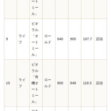
ート
ミー
ル」
ビオ
ラル
ライ
「オ
ロー
9
840
905
107.7
店頭
フ
ート
ルド
ミー
ル」
ビオ
ラル
「有
ライ
ロー
10
機オ
800
948
118.5
店頭
フ
ルド
ート
ミー
ル」