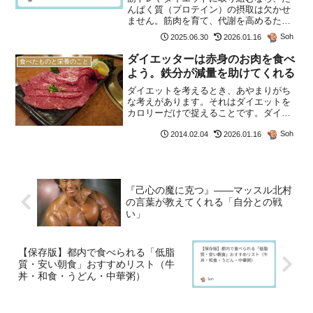
んぱく質（プロテイン）の摂取は欠かせ
ません。筋肉を育て、代謝を高めるため
に、日々の生活にうまくプロテインを取
Soh
2025.06.30
2026.01.16
り入れることが大切です。本記事では、
これから筋トレを始める方やプロテイン
ダイエッターは赤身のお肉を食べ
食べたものと栄養のこと
初心者の方に向けて、プロ...
よう。鉄分が減量を助けてくれる
ダイエットを考えるとき、あやまりがち
な考えがあります。それはダイエットを
カロリーだけで捉えることです。ダイエ
ットはカロリーの足し算と引き算？人間
Soh
2014.02.04
2026.01.16
は日々生命維持のためにエネルギーを消
費しています。そして家事をしたり仕事
をしたりあるいはスポーツ...
『己心の魔に克つ』――マッスル北村
の言葉が教えてくれる「自分との戦
い」
【保存版】都内で食べられる「低脂
質・安い朝食」おすすめリスト（牛
丼・和食・うどん・中華粥）