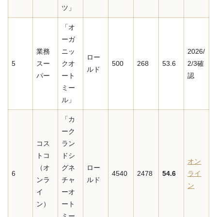
ツ」
「オ
ーガ
業務
ニッ
2026/
ロー
5
スー
クオ
500
268
53.6
2/3確
ルド
パー
ート
認
ミー
ル」
「カ
ーク
コス
ラン
トコ
ドシ
オン
（オ
グネ
ロー
6
4540
2478
54.6
ライ
ンラ
チャ
ルド
ン
イ
ーオ
ン）
ート
ミー