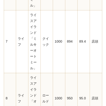
ル」
ライ
スア
イラ
ンド
ライ
「ミ
クイ
7
1000
894
89.4
店頭
フ
ルキ
ック
ーオ
ート
ミー
ル」
ライ
スア
イラ
ライ
ンド
ロー
8
1000
950
95.0
店頭
フ
「オ
ルド