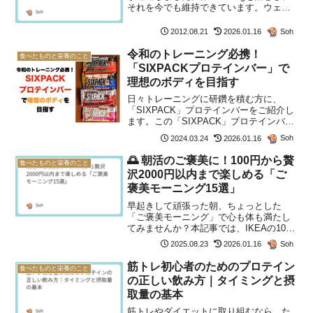
それを今でも維持できています。ウェス
トも69.5cmのままです。週に2度ジムで
トレーニングし、毎日健康的な食事を摂
Soh
2012.08.21
2026.01.16
取することを心がけています。「よい人
生を送る...
令和のトレーニング必携！
食べたものと栄養のこと
「SIXPACKプロテインバー」で
理想のボディを目指す
日々トレーニングに研鑽を積む方に、
「SIXPACK」プロテインバーをご紹介し
ます。この「SIXPACK」プロテインバー
は、他のプロテインバーと異なり、たく
Soh
2024.03.24
2026.01.16
さんの魅力があります。令和の時代にお
いて、プロテインバーを選ぶならば
🌅 朝活のご褒美に！100円から贅
食べたものと栄養のこと
「SIXPACK」...
沢2000円以内まで楽しめる「ご
褒美モーニング15選」
早起きして頑張った朝、ちょっとした
「ご褒美モーニング」で心も体も満たし
てみませんか？本記事では、IKEAの100
円モーニングから、フルーツたっぷりの
Soh
2025.08.23
2026.01.16
京橋千疋屋やロイヤルホストの豪華ビュ
ッフェまで、2000円以内で楽しめる選り
筋トレ初心者のためのプロテイン
食べたものと栄養のこと
すぐりの15店を...
の正しい飲み方｜タイミングと摂
取量の基本
筋トレやダイエットに取り組むなら、た