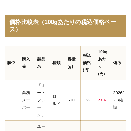
価格比較表（100gあたりの税込価格ベー
ス）
100g
税込
購入
製品
容量
あた
順位
種類
価格
備考
先
名
(g)
り
(
円
)
(
円
)
「オ
業務
ート
2026/
ロー
1
スー
フレ
500
138
27
.
6
2/3確
ルド
パー
ー
認
ク」
ユー