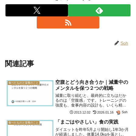
Soh
関連記事
空腹とどう向き合うか｜減量中の
食べたものと栄養のこと
メンタルを保つ２つの戦略
減量に取り組むと、最終的に立ちはだか
るのは「空腹感」です。トレーニングの
強度も、食事内容の設計も、いくら精密
に組み上げても、空腹の波に飲まれれば
Soh
2013.12.02
2026.01.16
すべてが崩れる。だからこそ、空腹感へ
の耐性と向き合い方は、減量成功のカギ
「まごはやさしい」食の実践
食べたものと栄養のこと
になります。なぜ人は太る...
ダイエットを昨年5月より開始し1年3か月
が経過しました。体重14.0kgを落とし、