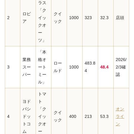
ラス
「ク
ロピ
クイ
2
イッ
1000
323
32.3
店頭
ア
ック
クオ
ー
ツ」
「本
業務
格オ
2026/
ロー
483.8
3
スー
ート
1000
48.4
2/3確
ルド
4
パー
ミー
認
ル」
トマ
ヨド
ト
バシ
「ク
オン
クイ
4
ドッ
イッ
400
213
53.3
ライ
ック
トコ
クオ
ン
ム
ー