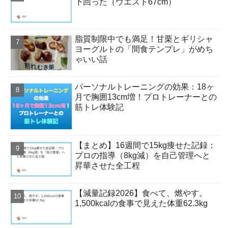
下回った（ウエスト67cm）
脂質制限中でも満足！甘栗とギリシャ
ヨーグルトの「間食テンプレ」がめち
ゃいい話
パーソナルトレーニングの効果：18ヶ
月で胸囲13cm増！プロトレーナーとの
筋トレ体験記
【まとめ】16週間で15kg痩せた記録：
プロの指導（8kg減）を自己管理へと
昇華させた全工程
【減量記録2026】食べて、燃やす。
1,500kcalの食事で見えた体重62.3kg