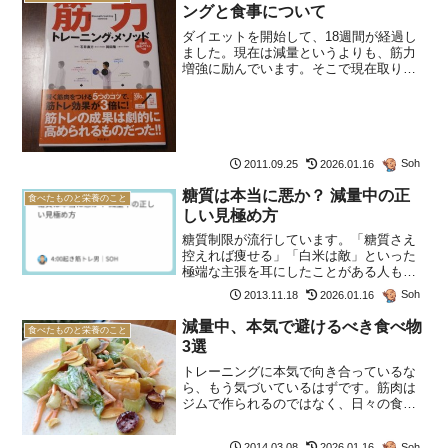
ングと食事について
ダイエットを開始して、18週間が経過し
ました。現在は減量というよりも、筋力
増強に励んでいます。そこで現在取り組
んでいる筋力トレーニングと食事につい
て述べたいと思います。まず過去の18週
間の取り組みについて簡単に述べます。
最初の約14週間は、...
Soh
2011.09.25
2026.01.16
糖質は本当に悪か？ 減量中の正
食べたものと栄養のこと
しい見極め方
糖質制限が流行しています。「糖質さえ
控えれば痩せる」「白米は敵」といった
極端な主張を耳にしたことがある人も多
いでしょう。実際に体重が落ちたという
Soh
2013.11.18
2026.01.16
報告も少なくありません。ですが、減量
やボディメイクに本気で取り組む人間と
減量中、本気で避けるべき食べ物
食べたものと栄養のこと
して問いたいのは、「その...
3選
トレーニングに本気で向き合っているな
ら、もう気づいているはずです。筋肉は
ジムで作られるのではなく、日々の食事
で仕上がっていくことを。筋肉を落とさ
ずに脂肪を削る。それがボディメイクの
Soh
2014.03.08
2026.01.16