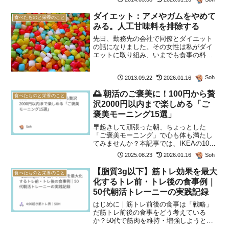
本質です。そしてその成否を分けるの
は、トレーニングではなく「...
ダイエット：アメやガムをやめて
食べたものと栄養のこと
みる。人工甘味料を排除する
先日、勤務先の会社で同僚とダイエット
の話になりました。その女性は私がダイ
エットに取り組み、いまでも食事の料を
減らしているのをつぶさに見ているの
で、雑談しながら軽くダイエットの相談
Soh
2013.09.22
2026.01.16
をされたという次第です。一緒に働いて
いるのですから、その同僚の...
🌅 朝活のご褒美に！100円から贅
食べたものと栄養のこと
沢2000円以内まで楽しめる「ご
褒美モーニング15選」
早起きして頑張った朝、ちょっとした
「ご褒美モーニング」で心も体も満たし
てみませんか？本記事では、IKEAの100
円モーニングから、フルーツたっぷりの
Soh
2025.08.23
2026.01.16
京橋千疋屋やロイヤルホストの豪華ビュ
ッフェまで、2000円以内で楽しめる選り
【脂質3g以下】筋トレ効果を最大
食べたものと栄養のこと
すぐりの15店を...
化するトレ前・トレ後の食事例｜
50代朝活トレーニーの実践記録
はじめに｜筋トレ前後の食事は「戦略」
だ筋トレ前後の食事をどう考えている
か？50代で筋肉を維持・増強しようとす
るなら、栄養のタイミングと中身の正確