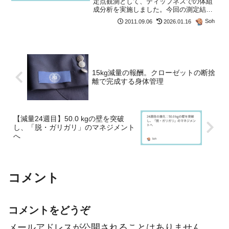
定点観測として、ティップネスでの体組
成分析を実施しました。今回の測定結果
は、まさに「マネジメントの勝利」と呼
Soh
2011.09.06
2026.01.16
べる、極めて満足度の高いものとなりま
した。ダイエット16週目のステータス・
ダッシュボード前回...
15kg減量の報酬。クローゼットの断捨
離で完成する身体管理
【減量24週目】50.0 kgの壁を突破
し、「脱・ガリガリ」のマネジメント
へ
コメント
コメントをどうぞ
メールアドレスが公開されることはありません。