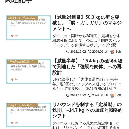
【減量24週目】50.0 kgの壁を突
15kg痩せた全記録(2011年)
破し、「脱・ガリガリ」のマネジ
メントへ
ダイエット開始から24週間。定期的な体
組成分析において、今回は「肉体のビル
ドアップ」を象徴するポジティブな変化
が確認できました。24週目のステータ
Soh
2011.11.02
2026.01.16
ス・ダッシュボード前回の測定（20週
目）と比較した、最新のモディファイ結
【減量半年】−15.4 kg の極限を経
15kg痩せた全記録(2011年)
果です。項目変化量分析...
て到達した「強靭な肉体」への再
設計
5月に決意した「肉体奪還作戦」から半
年。週2回のティップネス通いをプロトコ
ルとして守り続け、私は当初の目標であ
る「絞り込まれた身体で、洗練されたス
Soh
2011.11.22
2026.01.16
ーツを着こなす」というマイルストーン
に到達しました。1. 体重推移のロジッ
リバウンドを制する「定着期」の
15kg痩せた全記録(2011年)
ク：減量から「構築」...
鉄則。−14.7 kg への加速と戦略的
シフト
ダイエットにおける最大の懸念事項、そ
れは「リバウンド」です。短期間で成果