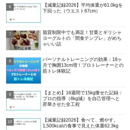
【減量記録2026】平均体重が61.0kgを
下回った（ウエスト67cm）
脂質制限中でも満足！甘栗とギリシャ
ヨーグルトの「間食テンプレ」がめち
ゃいい話
パーソナルトレーニングの効果：18ヶ
月で胸囲13cm増！プロトレーナーとの
筋トレ体験記
【まとめ】16週間で15kg痩せた記録：
プロの指導（8kg減）を自己管理へと
昇華させた全工程
【減量記録2026】食べて、燃やす。
1,500kcalの食事で見えた体重62.3kg