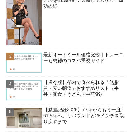
方法を徹底解剖：実践してわかった成
功の鍵
最新オートミール価格比較｜トレーニ
ーも納得のコスパ重視ガイド
【保存版】都内で食べられる「低脂
質・安い朝食」おすすめリスト（牛
丼・和食・うどん・中華粥）
【減量記録2026】77kgからもう一度
61.5kgへ。リバウンドと28インチを取
り戻すまで