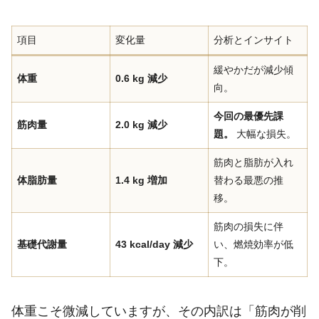
項目
変化量
分析とインサイト
緩やかだが減少傾
体重
0.6 kg 減少
向。
今回の最優先課
筋肉量
2.0 kg 減少
題。
大幅な損失。
筋肉と脂肪が入れ
体脂肪量
1.4 kg 増加
替わる最悪の推
移。
筋肉の損失に伴
基礎代謝量
43 kcal/day 減少
い、燃焼効率が低
下。
体重こそ微減していますが、その内訳は「筋肉が削