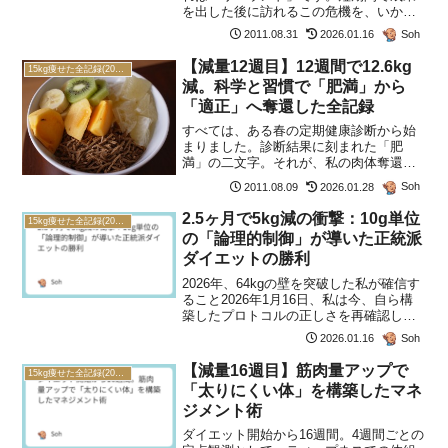
を出した後に訪れるこの危機を、いかに
論理的な「定着期プロトコル」で乗り越
Soh
2011.08.31
2026.01.16
えたか。その徹底した管理の記録を振り
返ります。警告：リバウンドという「負
【減量12週目】12週間で12.6kg
15kg痩せた全記録(2011年)
の慣性」への対策ティップ...
減。科学と習慣で「肥満」から
「適正」へ奪還した全記録
すべては、ある春の定期健康診断から始
まりました。診断結果に刻まれた「肥
満」の二文字。それが、私の肉体奪還作
戦の号砲となったのです。宣戦布告：な
Soh
2011.08.09
2026.01.28
ぜ今、ダイエットなのか医師から提示さ
れたのは、あまりにも明快な論理式でし
2.5ヶ月で5kg減の衝撃：10g単位
15kg痩せた全記録(2011年)
た。標準体重(kg)=身長...
の「論理的制御」が導いた正統派
ダイエットの勝利
2026年、64kgの壁を突破した私が確信す
ること2026年1月16日、私は今、自ら構
築したプロトコルの正しさを再確認して
います。今朝の測定値は 63.9kg。目標と
Soh
2026.01.16
する「聖域（61.0kg）」 への道筋におい
て、私が最も大切にしているのは...
【減量16週目】筋肉量アップで
15kg痩せた全記録(2011年)
「太りにくい体」を構築したマネ
ジメント術
ダイエット開始から16週間。4週間ごとの